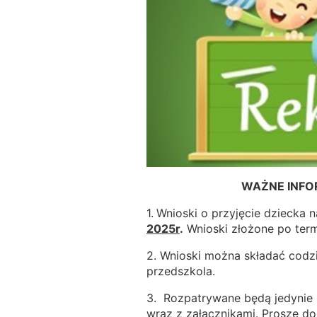
WAŻNE INFO
1.
Wnioski o przyjęcie dziecka 
2025r
.
Wnioski złożone po term
2. Wnioski można składać codz
przedszkola.
3. Rozpatrywane będą jedynie z
wraz z załącznikami. Proszę do