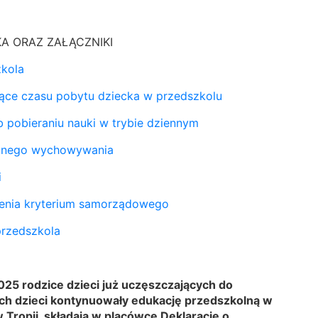
KA ORAZ ZAŁĄCZNIKI
zkola
ące czasu pobytu dziecka w przedszkolu
b pobieraniu nauki w trybie dziennym
tnego wychowywania
i
ienia kryterium samorządowego
przedszkola
25 rodzice dzieci już uczęszczających do
 ich dzieci kontynuowały edukację przedszkolną w
ropii, składają w placówce Deklarację o