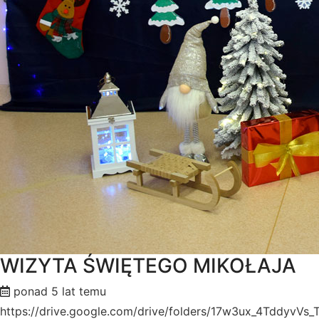
WIZYTA ŚWIĘTEGO MIKOŁAJA
ponad 5 lat temu
https://drive.google.com/drive/folders/17w3ux_4Tddyv