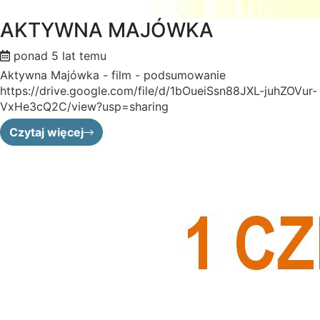
AKTYWNA MAJÓWKA
ponad 5 lat temu
Aktywna Majówka - film - podsumowanie
https://drive.google.com/file/d/1bOueiSsn88JXL-juhZOVur-
VxHe3cQ2C/view?usp=sharing
Czytaj więcej