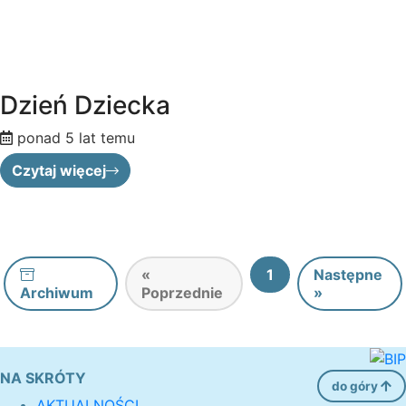
Dzień Dziecka
ponad 5 lat temu
Czytaj więcej
«
1
Następne
Archiwum
Poprzednie
»
NA SKRÓTY
do góry
AKTUALNOŚCI